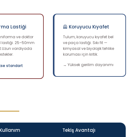
rma Lastiği
🦺 Koruyucu Kıyafet
niforma ve doktor
Tulum, koruyucu kıyafet bel
l lastiği. 25–50mm
ve paça lastiği. Sıkı fit —
t.Uzun vardiyada
kimyasal ve biyolojik tehlike
stekler.
koruması için kritik.
→ Yüksek gerilim dayanımı
kse standart
Kullanım
Tekiş Avantajı