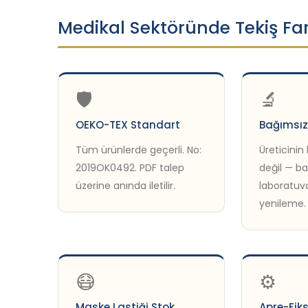
Medikal Sektöründe Tekiş Far
🛡️
🔬
OEKO-TEX Standart
Bağımsız
Tüm ürünlerde geçerli. No:
Üreticinin
2019OK0492. PDF talep
değil — b
üzerine anında iletilir.
laboratuvar
yenileme.
😷
⚙️
Maske Lastiği Stok
Apre-Fik