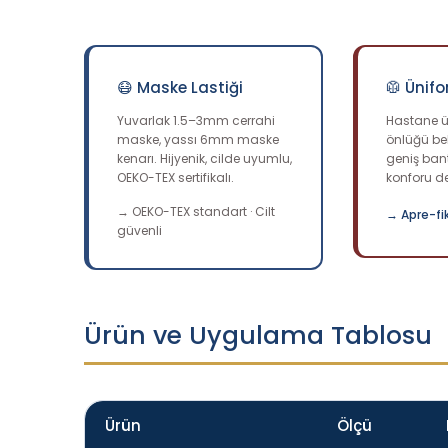
😷 Maske Lastiği
🥼 Ünifo
Yuvarlak 1.5–3mm cerrahi
Hastane ü
maske, yassı 6mm maske
önlüğü be
kenarı. Hijyenik, cilde uyumlu,
geniş ban
OEKO-TEX sertifikalı.
konforu de
→ OEKO-TEX standart · Cilt
→ Apre-fi
güvenli
Ürün ve Uygulama Tablosu
Ürün
Ölçü