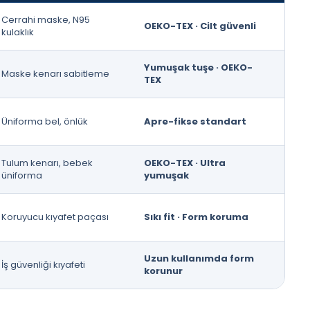
Cerrahi maske, N95
OEKO-TEX · Cilt güvenli
kulaklık
Yumuşak tuşe · OEKO-
Maske kenarı sabitleme
TEX
Üniforma bel, önlük
Apre-fikse standart
Tulum kenarı, bebek
OEKO-TEX · Ultra
üniforma
yumuşak
Koruyucu kıyafet paçası
Sıkı fit · Form koruma
Uzun kullanımda form
İş güvenliği kıyafeti
korunur