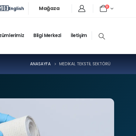
🇬🇧
Mağaza
0
English
zümlerimiz
Bilgi Merkezi
İletişim
ANASAYFA
MEDIKAL TEKSTIL SEKTÖRÜ