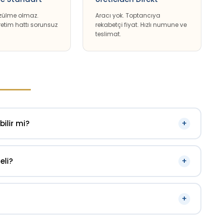
zülme olmaz.
Aracı yok. Toptancıya
etim hattı sorunsuz
rekabetçi fiyat. Hızlı numune ve
teslimat.
+
ilir mi?
e, ihracat ve tedarikçi denetim dosyalarına eklenebilir.
ımsız doğrulama yapılabilir.
+
eli?
. Daha yumuşak tutunma için 1.5mm tercih edilir. Yassı
+