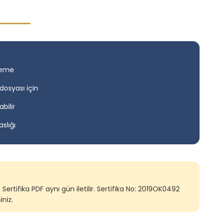
ileme
dosyası için
bilir
slığı
Sertifika PDF aynı gün iletilir. Sertifika No: 2019OK0492
niz.