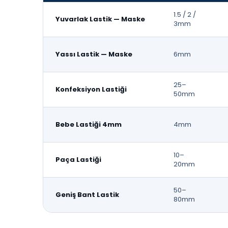
1.5 / 2 /
Yuvarlak Lastik — Maske
3mm
Yassı Lastik — Maske
6mm
25–
Konfeksiyon Lastiği
50mm
Bebe Lastiği 4mm
4mm
10–
Paça Lastiği
20mm
50–
Geniş Bant Lastik
80mm