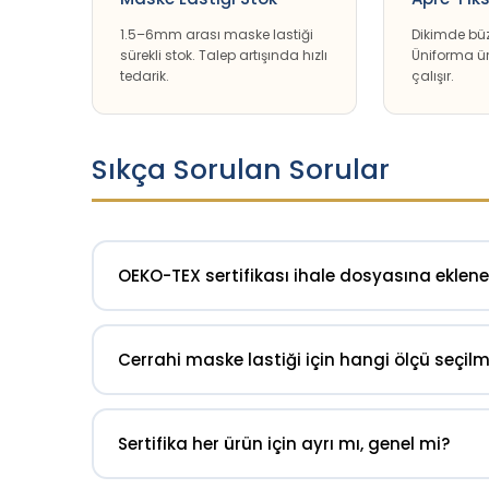
1.5–6mm arası maske lastiği
Dikimde bü
sürekli stok. Talep artışında hızlı
Üniforma ür
tedarik.
çalışır.
Sıkça Sorulan Sorular
OEKO-TEX sertifikası ihale dosyasına ekleneb
Evet. Sertifika PDF formatında anında iletilir. İhal
Sertifika No: 2019OK0492 — oeko-tex.com’dan bağ
Cerrahi maske lastiği için hangi ölçü seçilm
Kulak lastiği için en yaygın ölçü 2–3mm yuvarlak
6mm maske kenarı sabitleme için kullanılır.
Sertifika her ürün için ayrı mı, genel mi?