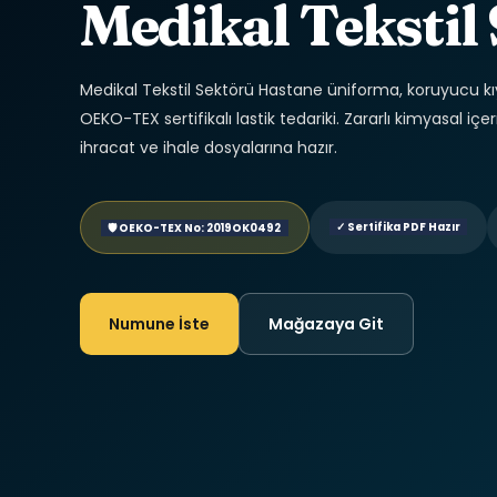
Medikal Tekstil
Medikal Tekstil Sektörü Hastane üniforma, koruyucu kıy
OEKO-TEX sertifikalı lastik tedariki. Zararlı kimyasal 
ihracat ve ihale dosyalarına hazır.
✓ Sertifika PDF Hazır
🛡 OEKO-TEX No: 2019OK0492
Numune İste
Mağazaya Git