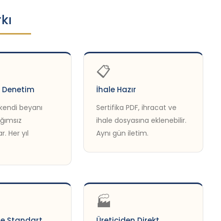
kı
📋
 Denetim
İhale Hazır
 kendi beyanı
Sertifika PDF, ihracat ve
ağımsız
ihale dosyasına eklenebilir.
. Her yıl
Aynı gün iletim.
🏭
se Standart
Üreticiden Direkt