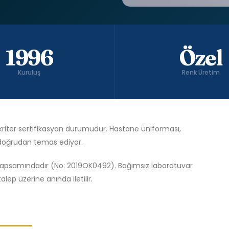
1996
Özel
Kuruluş
Renk Üretim
 kriter sertifikasyon durumudur. Hastane üniforması,
 doğrudan temas ediyor.
 kapsamındadır (No: 2019OK0492). Bağımsız laboratuvar
lep üzerine anında iletilir.