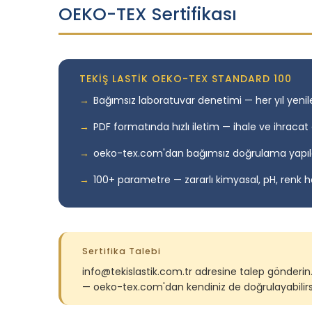
OEKO-TEX Sertifikası
TEKİŞ LASTİK OEKO-TEX STANDARD 100
Bağımsız laboratuvar denetimi — her yıl yen
PDF formatında hızlı iletim — ihale ve ihracat 
oeko-tex.com'dan bağımsız doğrulama yapıla
100+ parametre — zararlı kimyasal, pH, renk ha
Sertifika Talebi
info@tekislastik.com.tr adresine talep gönderin. 
— oeko-tex.com'dan kendiniz de doğrulayabilirsi