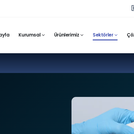
ayfa
Kurumsal
Ürünlerimiz
Sektörler
Çö